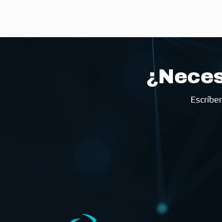
¿Neces
Escríben