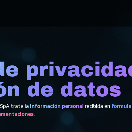
Servicios
ERP
Contáctanos
Agenda una reunión
de privacida
ón de datos
SpA trata la
información personal
recibida en
formular
lementaciones
.