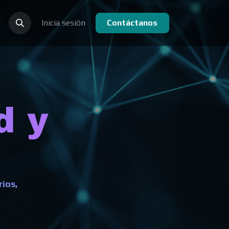
Inicia sesión
Contáctanos
d y
ios,