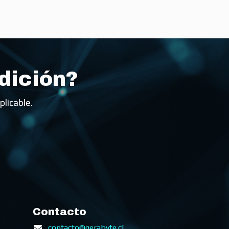
dición?
plicable.
Contacto
contacto@gerabyte.cl